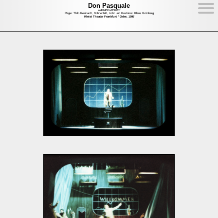
Don Pasquale
Gaetano Donizetti
Regie: Thilo Reinhardt, Bühnenbild, Licht und Kostüme: Klaus Grünberg
Kleist Theater Frankfurt / Oder, 1997