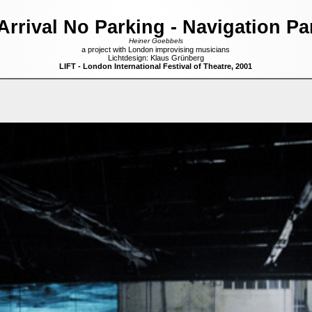
Arrival No Parking
- Navigation Part
Heiner Goebbels
a project with London improvising musicians
Lichtdesign: Klaus Grünberg
LIFT - London International Festival of Theatre, 2001