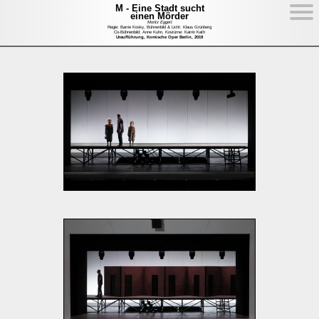
M - Eine Stadt sucht
einen Mörder
Moritz Eggert
Regie: Barrie Kosky, Bühnenbild & Licht: Klaus Grünberg
Co-Bühnenbild: Anne Kuhn, Kostüme: Katrin Kath
Uraufführung, Komische Oper Berlin, 2019