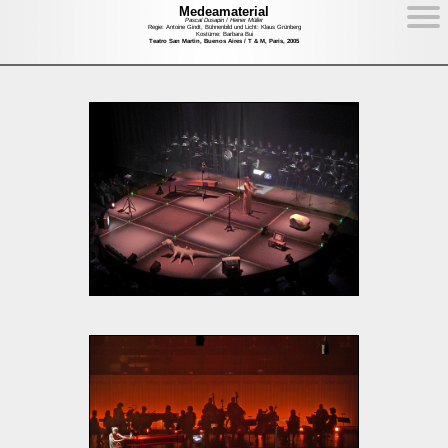
Medeamaterial
Pascal Dusapin / Heiner Müller
Regie: Antoine Gindt, Bühnenbild und Licht: Klaus Grünberg
Kostüme: Barbara Bui
Teatro San Martin, Buenos Aires / T & M, Paris, 2005